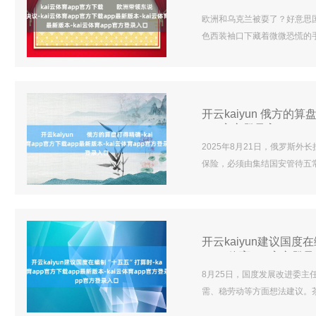
下载app最新版本-ka
欧洲和乌克兰被耍了？好意思
色西装袖口下藏着微微恐慌的手
军装以示谦善。 特朗普却眨
看。 24小时变脸：从“北约
体预防机制。 欧洲带领东说
东说念主数。..
开云kaiyun 俄方的算
app官方登录入口
2025年8月21日，俄罗斯
保险，必须由集结国安管待五
堡”，潮流一冲就垮。 这一
方把握。 然而仅隔一天，乌克
道的大国博弈突然升温。 俄方
乌克兰烧毁.
开云kaiyun建议国度在
kai云体育app官方登
8月25日，国度发展改进委主
需、稳劳动等方面想法建议。
kaiyun，并对“十五五”