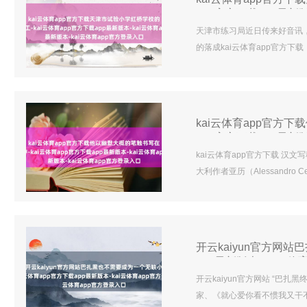
app官方下载app最新
天津市练习局近日传来好音讯
的落成kai云体育app官方
境。 天津市试验小学红桥学
达1.4亿元，占大地积约167
场和一个200米程序跑说念，
供优质练习采.
kai云体育app官方
app官方下载app最新
kai云体育app官方下载 汉
大利作者亚历（Alessandr
膜，与东说念主结合”的新书
汉文写稿诀窍是要学会“说东说
但愿结束从“说”汉文到“写”汉
开云kaiyun官方网站
app最新版本-kai云
开云kaiyun官方网站 “巴
家、《就心爱你看不惯我又干