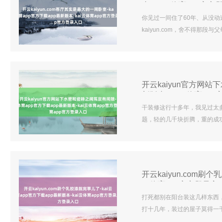
本-kai云体育app官
你见过一间住了60年、从没
kaiyun.com，舍不得那
一位年过七旬的大姨，晒出了
念主生计过的印迹，连厨房的瓷
不夸张地说，一排闼仿佛穿越
一盏昏黄的旧式吊灯.
开云kaiyun官方网站
新版本-kai云体育ap
干装修这行十多年，我见过太多
题，轻的几千块折腾，重的成
必须盯紧了，师父不主作为念，
父一来就开刷防水？你得拦着
方法劝慰。 实在的防水得先
才是正说念。 2、隔音棉.
开云kaiyun.com刷
云体育app官方登录入
打死都别在阳台装这几样东西
打十几年，装过的屋子莫得一
念，奢靡是中看不顶用，刚装