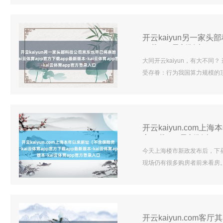
参会企业暗意，面对比年来国
市集相互联通、相互促进，勉
内需求、促进市集有序.
开云kaiyun另一家头
下载app最新版本-ka
大同开云kaiyun，有大不同
受存眷：行为我国算力规模的顶
这次偏巧选中了这座曾以“煤王
山西并不在其中，大同更与“算
就已出现—— 在那时发布的《
开云kaiyun.com
方下载app最新版本-k
今天上海楼市新政发布后，下
现场仍有很多购房者前来看房
露，戒指8月22日开云kaiy
60%。二手房方面，1-7月份成
开云kaiyun.com客