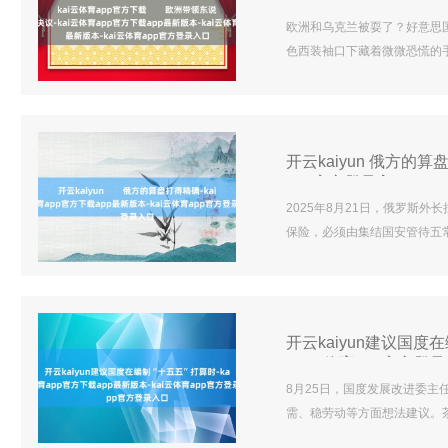
下载app最新版本-ka
欧洲和乌克兰被耍了？好意思
色西装袖口下藏着微微恐慌的手
军装以示谦善。 特朗普却眨
看。 24小时变脸：从“北约
体预防机制。 欧洲带领东说
东说念主数。..
开云kaiyun 俄方的算
app官方登录入口
2025年8月21日，俄罗斯
保险，必须由集结国安管待五
堡”，潮流一冲就垮。 这一
方把握。 然而仅隔一天，乌克
道的大国博弈突然升温。 俄方
乌克兰烧毁.
开云kaiyun建议国度在
kai云体育app官方登
8月25日，国度发展改进委主
需、稳劳动等方面想法建议。
kaiyun，并对“十五五”