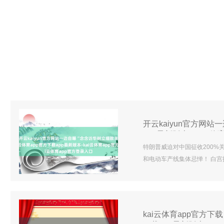
开云kaiyun官方网站
app最新版本-kai云
特朗普威迫对中国征收200%
和电动车产线集体忌惮！ 白宫
门”被中国紧紧掐住 特朗普在
不然就征收200%关税！ ”
眼东谈主皆看出，这记重拳表
年内好意思.
kai云体育app官方下