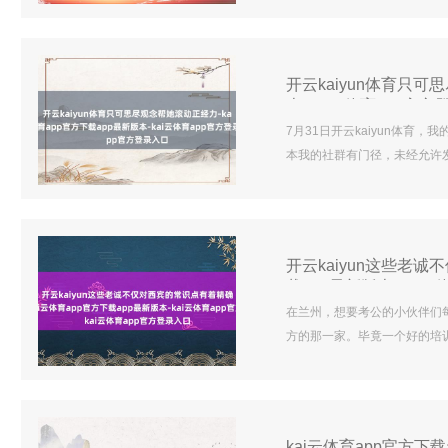
污垢，如何擦都擦不干净。 
个几十年都鸡犬不留，说不定
实便是岗式作念的，也便是假石
开云kaiyun体育只可
本-kai云体育app官
7月31日开云kaiyun体育
本我的社群有门径，未经允许
屈”，就默许了。 这两天，外
这粗略是深圳中考有史以来第
怎样回事？ 我在群里找到了这
开云kaiyun这些老诚
载app最新版本-kai
在兰州，想要考公的小伙伴们
方的那一家。毕竟一个好的培
家好呢？让咱们一都来深远分析洽
公培训机构，其师资力量势必是
的，有的以至依然参与过公事
捏，还能字据不同学生.
kai云体育app官方